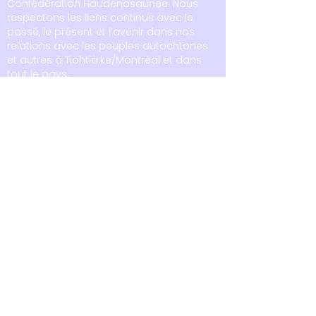
Confédération Haudenosaunee. Nous
respectons les liens continus avec le
passé, le présent et l’avenir dans nos
relations avec les peuples autochtones
et autres à Tiohtià:ke/Montréal et dans
tout le pays.
6875 boul. LaSalle
Montréal, Québec
H4H 1R3