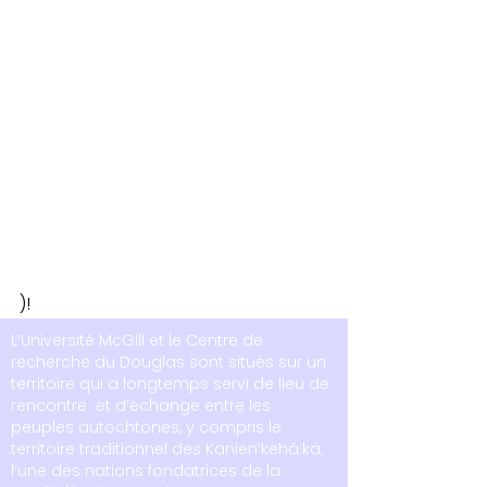
)!
L’Université McGill et le Centre de
recherche du Douglas sont situés sur un
territoire qui a longtemps servi de lieu de
rencontre et d’échange entre les
peuples autochtones, y compris le
territoire traditionnel des Kanien’kehá:ka,
l’une des nations fondatrices de la