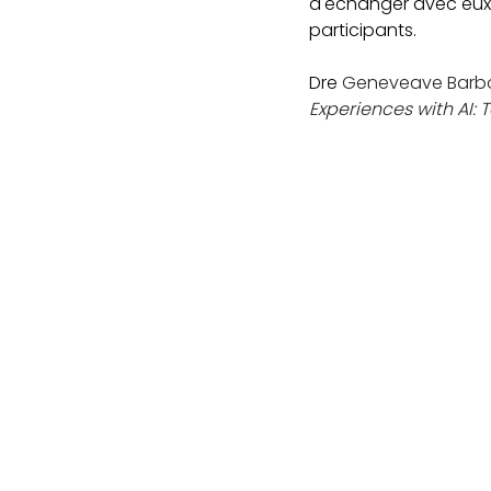
d'échanger avec eux 
participants.
Dre 
Geneveave Barbo a
Experiences with AI: