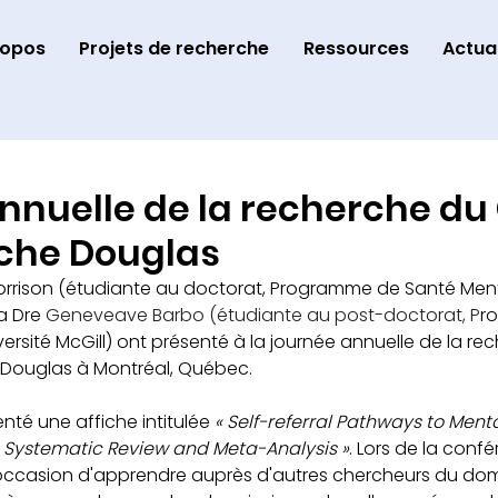
ropos
Projets de recherche
Ressources
Actual
nnuelle de la recherche du
che Douglas
 Morrison (étudiante au doctorat, Programme de Santé Men
la Dre 
Geneveave Barbo (étudiante au post-doctorat, P
r
versité McGill) ont présenté à la journée annuelle de la re
 Douglas à Montréal, Québec.
nté une affiche intitulée 
« Self-referral Pathways to Menta
 A Systematic Review and Meta-Analysis »
. Lors de la confé
'occasion d'apprendre auprès d'autres chercheurs du dom