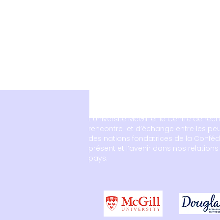
L’Université McGill et le Centre de re
rencontre et d’échange entre les peup
des nations fondatrices de la Conféd
présent et l’avenir dans nos relation
pays.