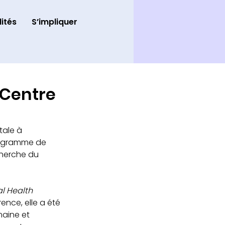
ités
S’impliquer
 Centre
tale à 
ogramme de 
cherche du 
l Health 
rence, elle a été 
aine et 