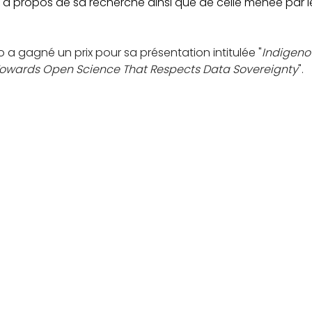
à propos de sa recherche ainsi que de celle menée par le
 gagné un prix pour sa présentation intitulée "
Indigeno
 Towards Open Science That Respects Data Sovereignty
".