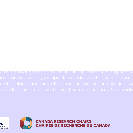
cherche du Douglas sont situés sur un territoire qui a longtemps 
les autochtones, y compris le territoire traditionnel des Kanien
ération Haudenosaunee. Nous respectons les liens continus av
s avec les peuples autochtones et autres à Tiohtià:ke/Montréal 