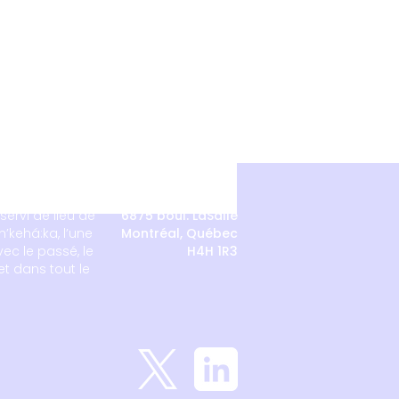
servi de lieu de
6875 boul. LaSalle
’kehá:ka, l’une
Montréal, Québec
ec le passé, le
H4H 1R3
et dans tout le