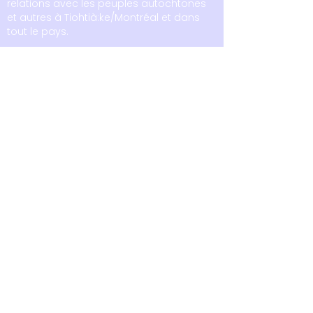
relations avec les peuples autochtones
et autres à Tiohtià:ke/Montréal et dans
tout le pays.
6875 boul. LaSalle
Montréal, Québec
H4H 1R3