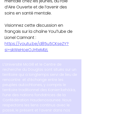
mentale chez les jeunes, du rôle 
d’Aire Ouverte et de l’avenir des 
soins en santé mentale.
Visionnez cette discussion en 
français sur la chaîne YouTube de 
Lionel Carmant :
https://youtu.be/d85u5CKseZY?
si=skWeHoeOJHteMlzL
L’Université McGill et le Centre de
recherche du Douglas sont situés sur un
territoire qui a longtemps servi de lieu de
rencontre et d’échange entre les
peuples autochtones, y compris le
territoire traditionnel des Kanien’kehá:ka,
l’une des nations fondatrices de la
Confédération Haudenosaunee. Nous
respectons les liens continus avec le
passé, le présent et l’avenir dans nos