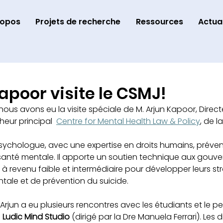
ropos
Projets de recherche
Ressources
Actual
apoor visite le CSMJ!
nous avons eu la visite spéciale de M. Arjun Kapoor, Direct
eur principal 
Centre for Mental Health Law & Policy
,
 de l
sychologue, avec une expertise en droits humains, prévent
t santé mentale. Il apporte un soutien technique aux gouv
 à revenu faible et intermédiaire pour développer leurs st
tale et de prévention du suicide.
 Arjun a eu plusieurs rencontres avec les étudiants et le p
 
Ludic Mind Studio
 (dirigé par la Dre Manuela Ferrari). Les 