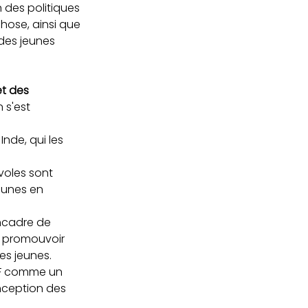
 des politiques 
hose, ainsi que 
des jeunes 
et des 
 s'est 
nde, qui les 
voles sont 
unes en 
encadre de 
e promouvoir 
es jeunes.
EF comme un 
nception des 