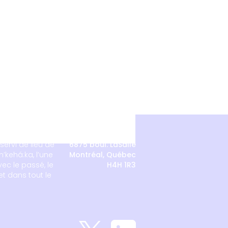
servi de lieu de
6875 boul. LaSalle
’kehá:ka, l’une
Montréal, Québec
ec le passé, le
H4H 1R3
et dans tout le