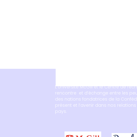
L’Université McGill et le Centre de re
rencontre et d’échange entre les peup
des nations fondatrices de la Conféd
présent et l’avenir dans nos relation
pays.