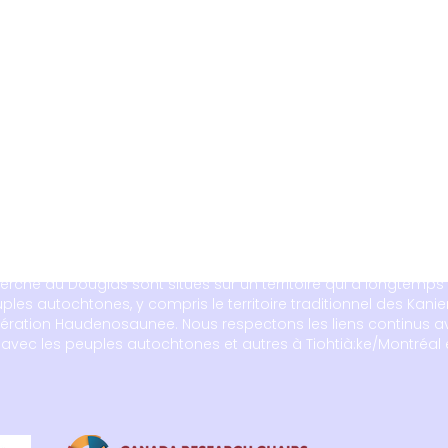
cherche du Douglas sont situés sur un territoire qui a longtemps 
les autochtones, y compris le territoire traditionnel des Kanien
ération Haudenosaunee. Nous respectons les liens continus av
s avec les peuples autochtones et autres à Tiohtià:ke/Montréal 