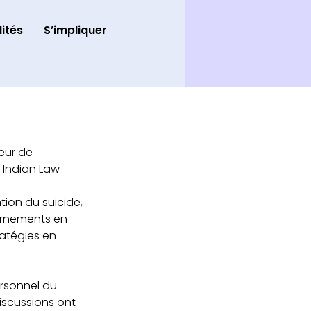
ités
S’impliquer
eur de 
a Indian Law 
ion du suicide, 
ernements en 
ratégies en 
ersonnel du 
discussions ont 