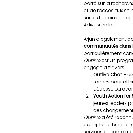
porté sur la recherch
et de l’accès aux soi
sur les besoins et e
Adivasi en Inde.
Arjun a également do
communautés dans le
particulièrement con
Outlive
 est un progra
engage à travers :
Outlive Chat
 – u
formés pour off
détresse ou ayan
Youth Action for 
jeunes leaders po
des changements 
Outlive
 a été reconn
exemple de bonne pra
services en santé me