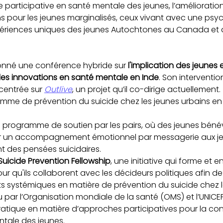
e participative en santé mentale des jeunes, l’amélioration
ns pour les jeunes marginalisés, ceux vivant avec une psyc
xpériences uniques des jeunes Autochtones au Canada et 
nné une conférence hybride sur 
l'implication des jeunes 
s innovations en santé mentale en Inde
. Son intervention
centrée sur 
Outlive
, un projet qu’il co-dirige actuellement.
mme de prévention du suicide chez les jeunes urbains en I
n programme de soutien par les pairs, où des jeunes béné
rir un accompagnement émotionnel par messagerie aux je
t des pensées suicidaires.
Suicide Prevention Fellowship
, une initiative qui forme et 
ur qu'ils collaborent avec les décideurs politiques afin d
systémiques en matière de prévention du suicide chez l
u par l’Organisation mondiale de la santé (OMS) et l’UNIC
tique en matière d’approches participatives pour la co
ntale des jeunes.