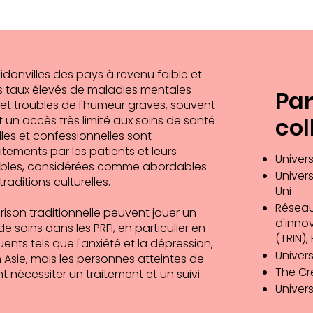
donvilles des pays à revenu faible et
es taux élevés de maladies mentales
Par
et troubles de l'humeur graves, souvent
col
n accès très limité aux soins de santé
lles et confessionnelles sont
ements par les patients et leurs
Univer
ssibles, considérées comme abordables
Univer
aditions culturelles.
Uni
Réseau
rison traditionnelle peuvent jouer un
d'inno
e soins dans les PRFI, en particulier en
(TRIN)
nts tels que l'anxiété et la dépression,
Univers
n Asie, mais les personnes atteintes de
The Cr
nécessiter un traitement et un suivi
Univers