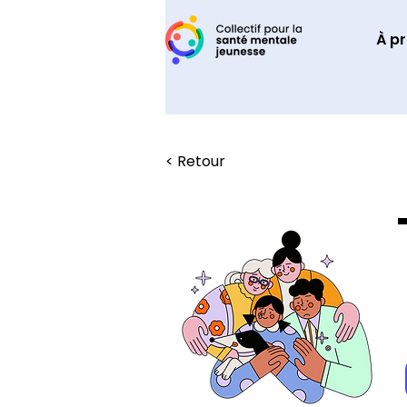
À p
< Retour