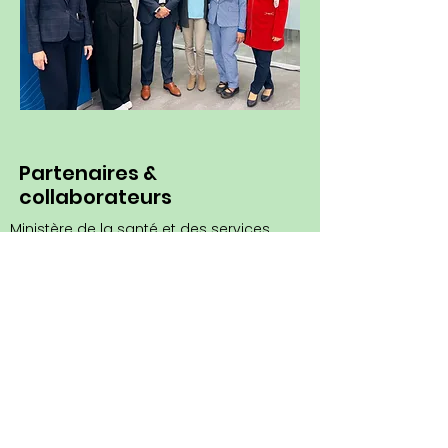
Partenaires &
collaborateurs
Ministère de la santé et des services
sociaux (MSSS)
Les équipes Aire ouverte (jeunes,
familles/aidants, personnel et
gestionnaires d'Aire ouverte)
CISSS et CIUSSS
Chercheurs québécois travaillant sur
la jeunesse
Autres réseaux et dirigeants
provinciaux de SIJ
Organismes communautaires