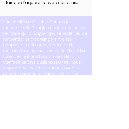
faire de l'aquarelle avec ses amis.
L’Université McGill et le Centre de
recherche du Douglas sont situés sur un
territoire qui a longtemps servi de lieu de
rencontre et d’échange entre les
peuples autochtones, y compris le
territoire traditionnel des Kanien’kehá:ka,
l’une des nations fondatrices de la
Confédération Haudenosaunee. Nous
respectons les liens continus avec le
passé, le présent et l’avenir dans nos
relations avec les peuples autochtones
et autres à Tiohtià:ke/Montréal et dans
tout le pays.