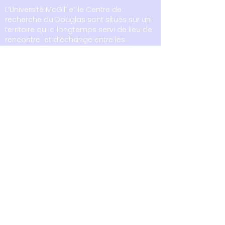
L’Université McGill et le Centre de
recherche du Douglas sont situés sur un
territoire qui a longtemps servi de lieu de
rencontre et d’échange entre les
peuples autochtones, y compris le
territoire traditionnel des Kanien’kehá:ka,
l’une des nations fondatrices de la
Confédération Haudenosaunee. Nous
respectons les liens continus avec le
passé, le présent et l’avenir dans nos
relations avec les peuples autochtones
et autres à Tiohtià:ke/Montréal et dans
tout le pays.