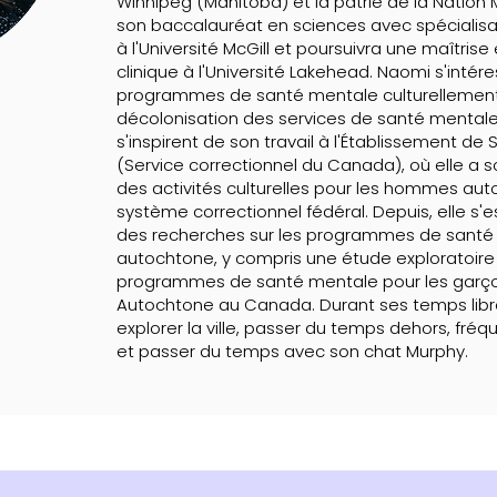
Winnipeg (Manitoba) et la patrie de la Nation M
son baccalauréat en sciences avec spécialisa
à l'Université McGill et poursuivra une maîtris
clinique à l'Université Lakehead. Naomi s'intér
programmes de santé mentale culturellement 
décolonisation des services de santé mentale
s'inspirent de son travail à l'Établissement de
(Service correctionnel du Canada), où elle a 
des activités culturelles pour les hommes au
système correctionnel fédéral. Depuis, elle s
des recherches sur les programmes de santé
autochtone, y compris une étude exploratoire 
programmes de santé mentale pour les garç
Autochtone au Canada. Durant ses temps lib
explorer la ville, passer du temps dehors, fréq
et passer du temps avec son chat Murphy.