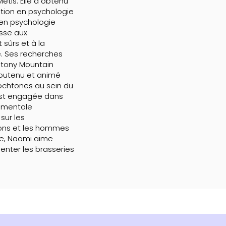
étis. Elle a obtenu
tion en psychologie
e en psychologie
esse aux
sûrs et à la
. Ses recherches
 Stony Mountain
soutenu et animé
tochtones au sein du
'est engagée dans
 mentale
sur les
ons et les hommes
re, Naomi aime
uenter les brasseries