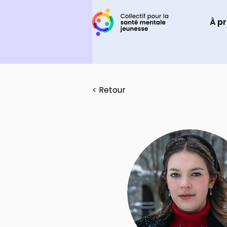
À p
< Retour