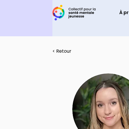
À p
< Retour