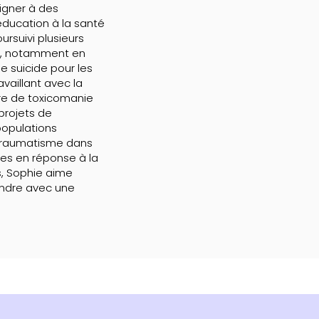
eigner à des
'éducation à la santé
oursuivi plusieurs
es, notamment en
e suicide pour les
aillant avec la
re de toxicomanie
projets de
populations
traumatisme dans
es en réponse à la
, Sophie aime
endre avec une
.